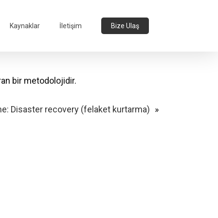
Kaynaklar
İletişim
Bize Ulaş
ran bir metodolojidir.
me:
Disaster recovery (felaket kurtarma)
»