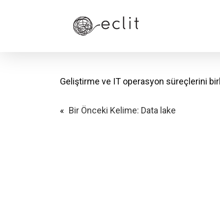
Skip
to
main
content
Geliştirme ve IT operasyon süreçlerini birle
«
Bir Önceki Kelime:
Data lake