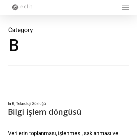
Menu
Skip
to
main
Category
content
B
In
B
,
Teknoloji Sözlüğü
Bilgi işlem döngüsü
Verilerin toplanması, işlenmesi, saklanması ve