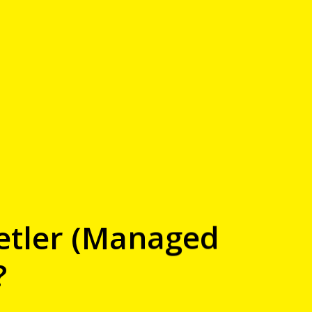
etler (Managed
?