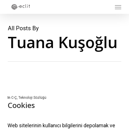
Menu
Skip
to
main
All Posts By
content
Tuana Kuşoğlu
In
C-Ç
,
Teknoloji Sözlüğü
Cookies
Web sitelerinin kullanıcı bilgilerini depolamak ve