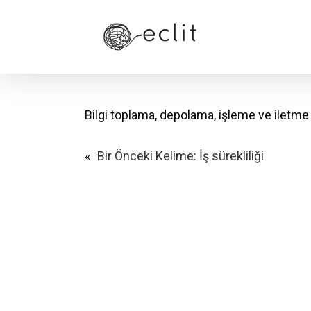
Skip
to
main
content
Bilgi toplama, depolama, işleme ve iletme 
«
Bir Önceki Kelime:
İş sürekliliği